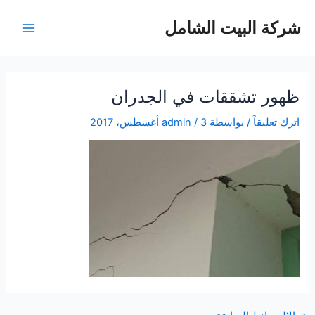
خطي
شركة البيت الشامل
لى
Main
لمحتوى
Menu
ظهور تشققات في الجدران
اترك تعليقاً
/ بواسطة
3 أغسطس، 2017
/
admin