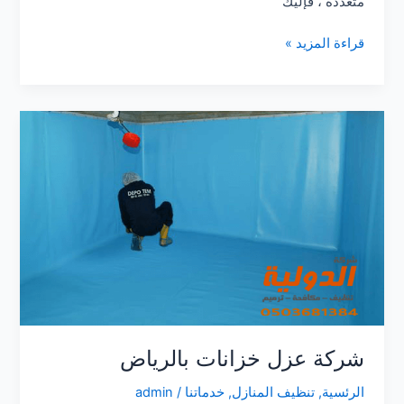
متعددة ، فإليك
شركة
قراءة المزيد »
تركيب
مانع
الحمام
من
الشبابيك
0503681384
شركة عزل خزانات بالرياض
الرئسية
,
تنظيف المنازل
,
خدماتنا
/
admin