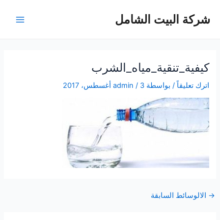
خطي
شركة البيت الشامل
لى
Main
لمحتوى
Menu
كيفية_تنقية_مياه_الشرب
اترك تعليقاً
/ بواسطة
3 أغسطس، 2017
/
admin
Post
→
الالوسائط السابقة
navigation