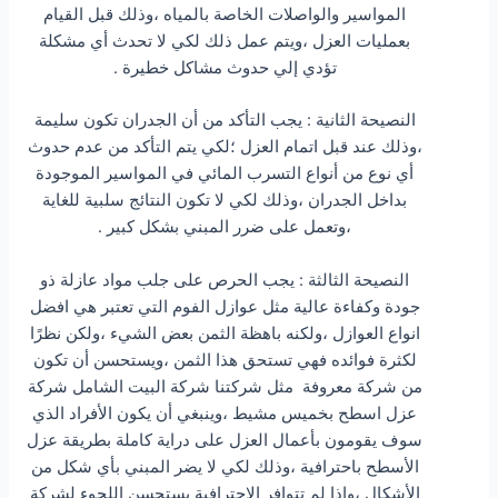
المواسير والواصلات الخاصة بالمياه ،وذلك قبل القيام
بعمليات العزل ،ويتم عمل ذلك لكي لا تحدث أي مشكلة
تؤدي إلي حدوث مشاكل خطيرة .
النصيحة الثانية : يجب التأكد من أن الجدران تكون سليمة
،وذلك عند قبل اتمام العزل ؛لكي يتم التأكد من عدم حدوث
أي نوع من أنواع التسرب المائي في المواسير الموجودة
بداخل الجدران ،وذلك لكي لا تكون النتائج سلبية للغاية
،وتعمل على ضرر المبني بشكل كبير .
النصيحة الثالثة : يجب الحرص على جلب مواد عازلة ذو
جودة وكفاءة عالية مثل عوازل الفوم التي تعتبر هي افضل
انواع العوازل ،ولكنه باهظة الثمن بعض الشيء ،ولكن نظرًا
لكثرة فوائده فهي تستحق هذا الثمن ،ويستحسن أن تكون
من شركة معروفة مثل شركتنا شركة البيت الشامل شركة
عزل اسطح بخميس مشيط ،وينبغي أن يكون الأفراد الذي
سوف يقومون بأعمال العزل على دراية كاملة بطريقة عزل
الأسطح باحترافية ،وذلك لكي لا يضر المبني بأي شكل من
الأشكال ،وإذا لم تتوافر الاحترافية يستحسن اللجوء لشركة