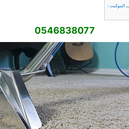
 الموكيت :
0546838077